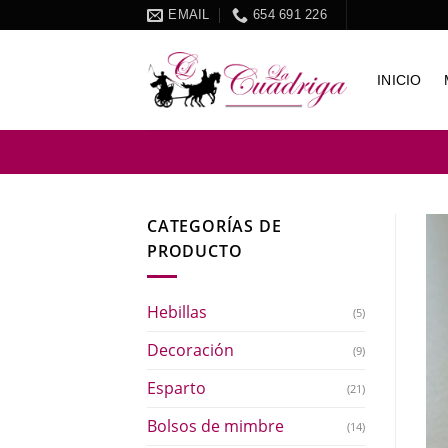
Skip
EMAIL
654 691 226
to
content
INICIO
CATEGORÍAS DE
PRODUCTO
Hebillas
(5)
Decoración
(9)
Esparto
(21)
Bolsos de mimbre
(14)