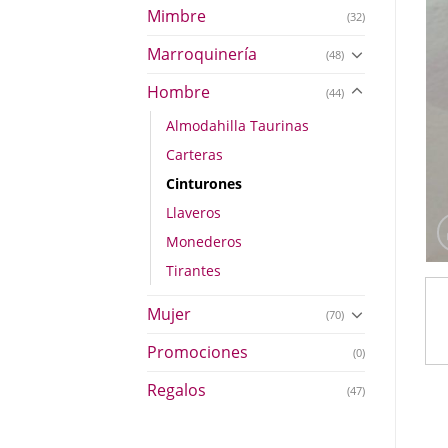
Mimbre
(32)
Marroquinería
(48)
Hombre
(44)
Almodahilla Taurinas
Carteras
Cinturones
Llaveros
Monederos
Tirantes
Mujer
(70)
Promociones
(0)
Regalos
(47)