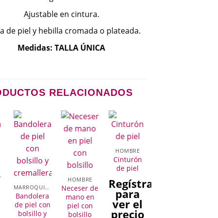
Ajustable en cintura.
a de piel y hebilla cromada o plateada.
Medidas: TALLA ÚNICA
ODUCTOS RELACIONADOS
HOMBRE
Cinturón
de piel
NERÍA
HOMBRE
Regístrate
Neceser de
MARROQUINERÍA
para
Bandolera
mano en
ver el
de piel con
piel con
precio
bolsillo y
bolsillo