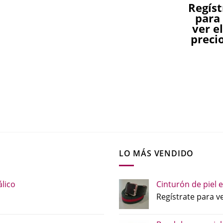
para
Regíst
ver el
ver el
ver el
ver el
para
precio
precio
precio
precio
ver e
preci
LO MÁS VENDIDO
lico
Cinturón de piel e
Regístrate para ve