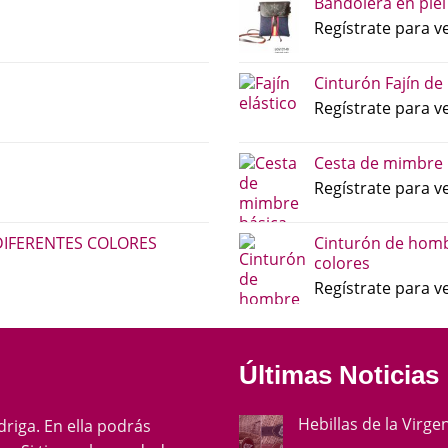
Bandolera en piel
Regístrate para ve
Cinturón Fajín de
Regístrate para ve
Cesta de mimbre 
Regístrate para ve
DIFERENTES COLORES
Cinturón de homb
colores
Regístrate para ve
Últimas Noticias
Hebillas de la Virge
ádriga. En ella podrás