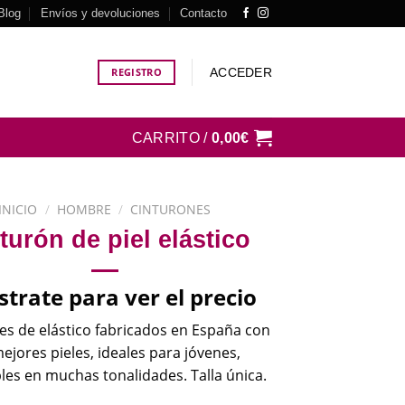
Blog
Envíos y devoluciones
Contacto
ACCEDER
REGISTRO
CARRITO /
0,00
€
INICIO
/
HOMBRE
/
CINTURONES
turón de piel elástico
strate para ver el precio
es de elástico fabricados en España con
mejores pieles, ideales para jóvenes,
les en muchas tonalidades. Talla única.