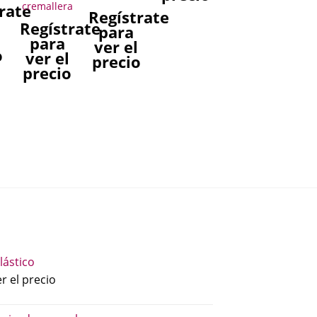
cremallera
rate
Regístrate
Regístrate
para
l
para
ver el
o
ver el
precio
precio
lástico
r el precio