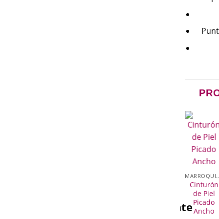
Punt
PR
MARROQUINERÍA
MARROQUINERÍA
HOMBRE
MARROQUINERÍA
Cinturón
Cartera de
Cinturón
Cinturón
MARROQUI
de Piel
piel bicolor
de piel
de piel
Cinturón
Bicolor
vertical
hecho en
sellos
de Piel
italia
Picado
egístrate
Regístrate
Regístrate
Ancho
Regístrate
para
para
para