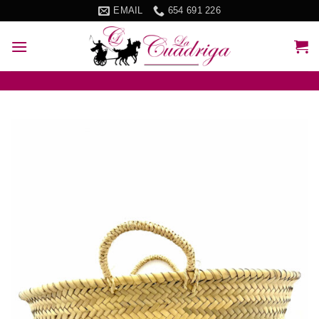
Skip
EMAIL
654 691 226
to
content