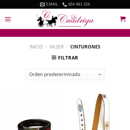
Skip
EMAIL
654 691 226
to
content
INICIO
/
MUJER
/
CINTURONES
FILTRAR