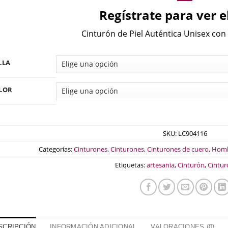
Regístrate para ver e
Cinturón de Piel Auténtica Unisex con 
LLA
LOR
SKU:
LC904116
Categorías:
Cinturones
,
Cinturones
,
Cinturones de cuero
,
Hom
Etiquetas:
artesania
,
Cinturón
,
Cintur
SCRIPCIÓN
INFORMACIÓN ADICIONAL
VALORACIONES (0)