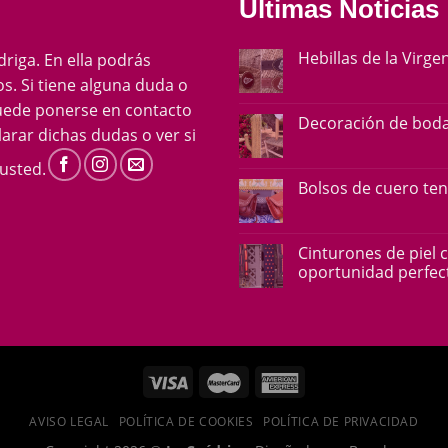
Últimas Noticias
Hebillas de la Virge
ádriga. En ella podrás
s. Si tiene alguna duda o
uede ponerse en contacto
Decoración de boda
arar dichas dudas o ver si
usted.
Bolsos de cuero te
Cinturones de piel 
oportunidad perfect
AVISO LEGAL
POLÍTICA DE COOKIES
POLÍTICA DE PRIVACIDAD