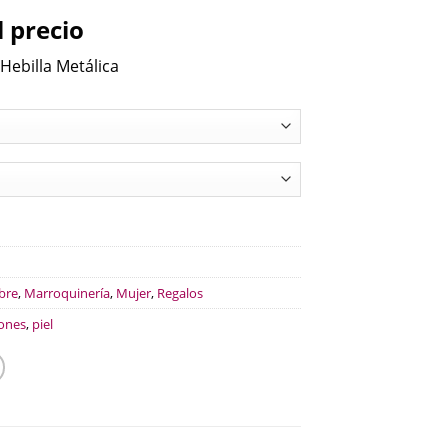
l precio
Hebilla Metálica
bre
,
Marroquinería
,
Mujer
,
Regalos
ones
,
piel