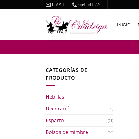
Skip
EMAIL
654 691 226
to
content
INICIO
CATEGORÍAS DE
PRODUCTO
Hebillas
(5)
Decoración
(9)
Esparto
(21)
Bolsos de mimbre
(14)