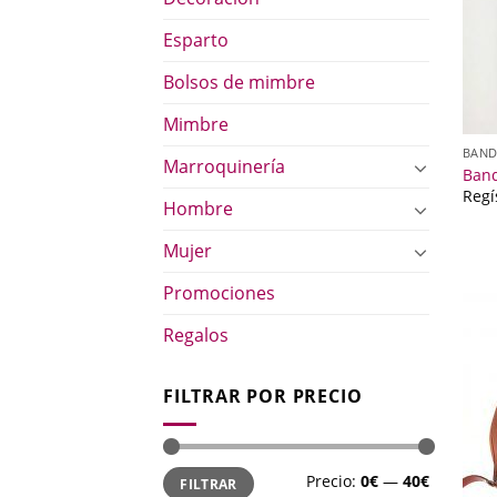
Esparto
Bolsos de mimbre
Mimbre
BAND
Marroquinería
Band
Regí
Hombre
Mujer
Promociones
Regalos
FILTRAR POR PRECIO
Precio
Precio
Precio:
0€
—
40€
FILTRAR
mínimo
máximo