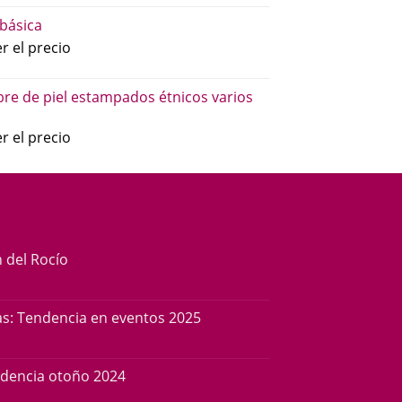
básica
r el precio
re de piel estampados étnicos varios
r el precio
n del Rocío
s: Tendencia en eventos 2025
ndencia otoño 2024