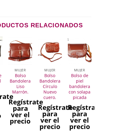
ODUCTOS RELACIONADOS
MUJER
MUJER
MUJER
e
Bolso
Bolso
Bolso de
l
Bandolera
Bandolera
piel
Liso
Círculo
bandolera
Marrón.
Nuevo
con solapa
rate
cuero.
picada
Regístrate
Regístrate
Regístrate
para
l
para
para
ver el
o
ver el
ver el
precio
precio
precio