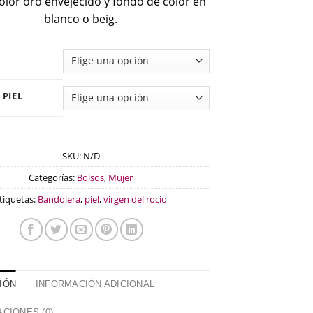
color oro envejecido y fondo de color en
blanco o beig.
 PIEL
SKU:
N/D
Categorías:
Bolsos
,
Mujer
tiquetas:
Bandolera
,
piel
,
virgen del rocio
IÓN
INFORMACIÓN ADICIONAL
CIONES (0)