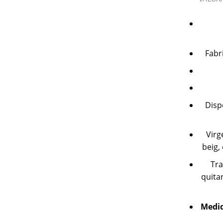
Fabr
Disp
Virg
beig,
Tra
quitar
Medi