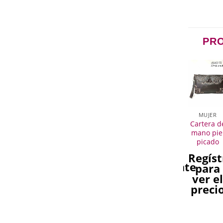
PR
MUJER
MUJER
MUJER
MUJER
MUJER
artera de
Cinturón
Bolso
Bolso
Cartera d
mano en
de piel
Bandolera
Bandolera
mano pie
iel picada
picado
Oval Picado
Marrón
picado
para
Cuero.
Tres Flores.
egístrate
Regíst
señora
Regístrate
Regístrate
para
para
Regístrate
para
para
ver el
ver e
para
ver el
ver el
precio
preci
ver el
precio
precio
precio