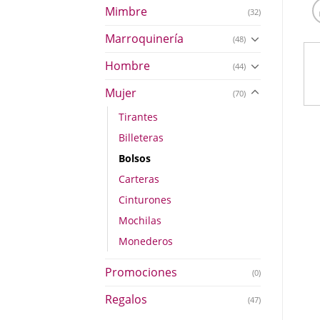
Mimbre
(32)
Marroquinería
(48)
Hombre
(44)
Mujer
(70)
Tirantes
Billeteras
Bolsos
Carteras
Cinturones
Mochilas
Monederos
Promociones
(0)
Regalos
(47)