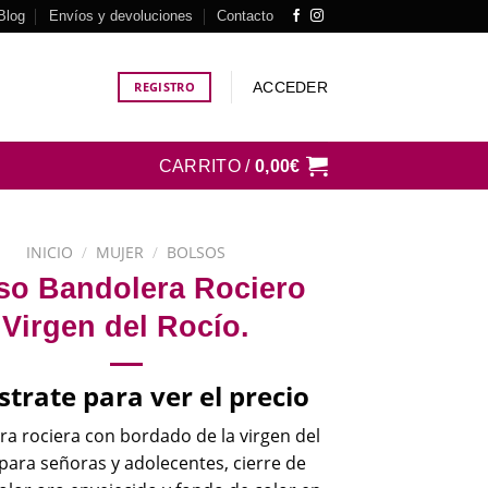
Blog
Envíos y devoluciones
Contacto
ACCEDER
REGISTRO
CARRITO /
0,00
€
INICIO
/
MUJER
/
BOLSOS
so Bandolera Rociero
Virgen del Rocío.
strate para ver el precio
a rociera con bordado de la virgen del
 para señoras y adolecentes, cierre de