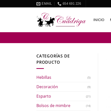
Skip
EMAIL
654 691 226
to
content
INICIO
CATEGORÍAS DE
PRODUCTO
Hebillas
(5)
Decoración
(9)
Esparto
(21)
Bolsos de mimbre
(14)