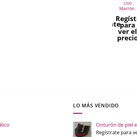
iel picada
Rociero
rosetón
bandolera
Liso
Virgen del
con solapa
Marrón.
egístrate
Regístrate
Rocío.
picada
Regíst
para
para
Regístrate
Regístrate
para
ver el
ver el
para
para
ver e
precio
precio
ver el
ver el
preci
precio
precio
LO MÁS VENDIDO
lico
Cinturón de piel e
Regístrate para ve