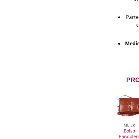
Parte
c
Medi
PR
MUJER
MUJER
MUJER
MUJER
MUJER
artera de
Bolso
Bolso de
Bolso de
Bolso
mano en
Bandolera
piel con
piel
Bandoler