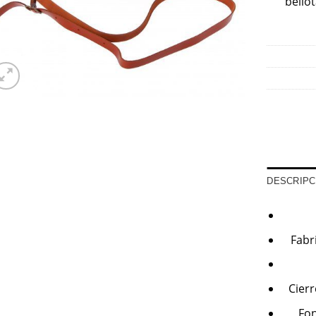
bellot
DESCRIPC
Fabr
Cierr
Fon