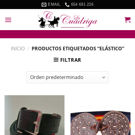
Skip
EMAIL
654 691 226
to
content
INICIO
/
PRODUCTOS ETIQUETADOS “ELÁSTICO”
FILTRAR