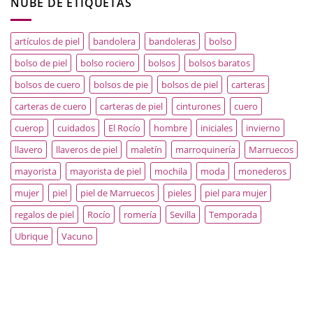
NUBE DE ETIQUETAS
artículos de piel
bandolera
bandoleras
bolso
bolso de piel
bolso rociero
bolsos
bolsos baratos
bolsos de cuero
bolsos de pie
bolsos de piel
carteras
carteras de cuero
carteras de piel
cinturones
cuero
cuerop
cuidados
El Rocío
hombre
iniciales
invierno
llavero
llaveros de piel
maletín
marroquinería
Marruecos
mayorista
mayorista de piel
mochila
moda
monederos
mujer
piel
piel de Marruecos
pieles
piel para mujer
regalos de piel
Rocío
romería
Sevilla
Temporada
Ubrique
Vacuno