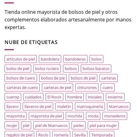
Tienda online mayorista de bolsos de piel y otros
complementos elaborados artesanalmente por manos
expertas.
NUBE DE ETIQUETAS
artículos de piel
bandolera
bandoleras
bolso
bolso de piel
bolso rociero
bolsos
bolsos baratos
bolsos de cuero
bolsos de pie
bolsos de piel
carteras
carteras de cuero
carteras de piel
cinturones
cuero
cuerop
cuidados
El Rocío
hombre
iniciales
invierno
llavero
llaveros de piel
maletín
marroquinería
Marruecos
mayorista
mayorista de piel
mochila
moda
monederos
mujer
piel
piel de Marruecos
pieles
piel para mujer
regalos de piel
Rocío
romería
Sevilla
Temporada