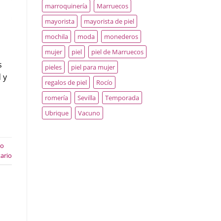
marroquinería
Marruecos
mayorista
mayorista de piel
mochila
moda
monederos
mujer
piel
piel de Marruecos
s
pieles
piel para mujer
 y
regalos de piel
Rocío
romería
Sevilla
Temporada
Ubrique
Vacuno
no
ario