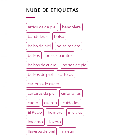
NUBE DE ETIQUETAS
artículos de piel
bandolera
bandoleras
bolso
bolso de piel
bolso rociero
bolsos
bolsos baratos
bolsos de cuero
bolsos de pie
bolsos de piel
carteras
carteras de cuero
carteras de piel
cinturones
cuero
cuerop
cuidados
El Rocío
hombre
iniciales
invierno
llavero
llaveros de piel
maletín