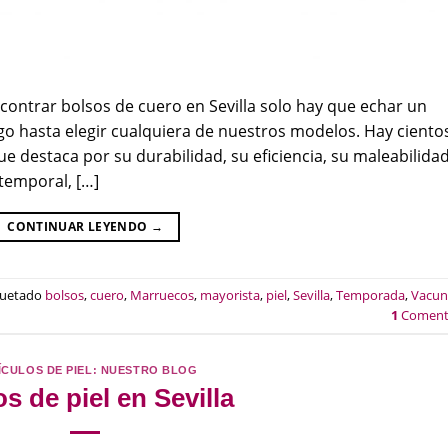
contrar bolsos de cuero en Sevilla solo hay que echar un
go hasta elegir cualquiera de nuestros modelos. Hay ciento
que destaca por su durabilidad, su eficiencia, su maleabilidad
temporal, […]
CONTINUAR LEYENDO
→
quetado
bolsos
,
cuero
,
Marruecos
,
mayorista
,
piel
,
Sevilla
,
Temporada
,
Vacu
1
Coment
ÍCULOS DE PIEL: NUESTRO BLOG
s de piel en Sevilla