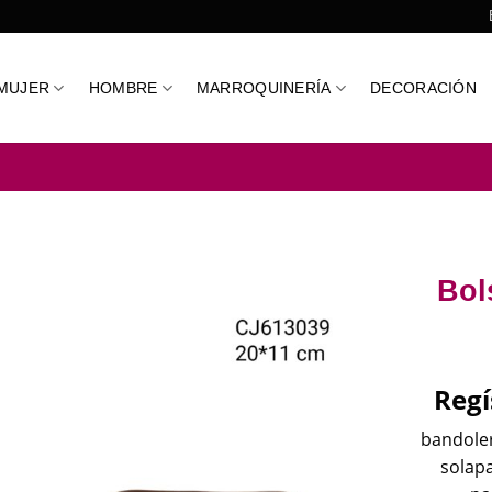
MUJER
HOMBRE
MARROQUINERÍA
DECORACIÓN
Bol
Regí
bandolera
solapa