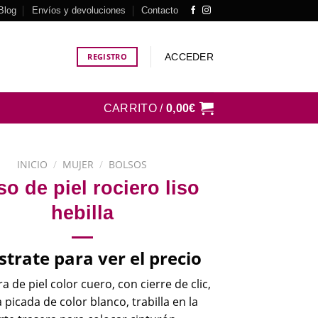
Blog
Envíos y devoluciones
Contacto
ACCEDER
REGISTRO
CARRITO /
0,00
€
INICIO
/
MUJER
/
BOLSOS
so de piel rociero liso
hebilla
strate para ver el precio
 de piel color cuero, con cierre de clic,
 picada de color blanco, trabilla en la