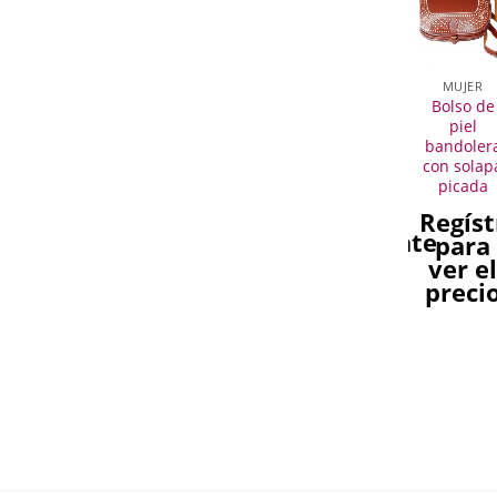
SIN
XISTENCIAS
MUJER
MUJER
MUJER
MUJER
MUJER
Cinturón
Bolso
Cinturón
Cinturón
Bolso de
Fajín de
Bandolera
Fajín
Fajín de
piel
Niña
Liso
Virgen del
Niñas
bandoler
irgen del
Marrón.
Rocío
Bordado
con solap
Rocío.
señoras.
con
picada
Regístrate
Caballo.
egístrate
Regístrate
Regíst
para
Regístrate
para
para
para
ver el
para
ver el
ver el
ver e
precio
ver el
precio
precio
preci
precio