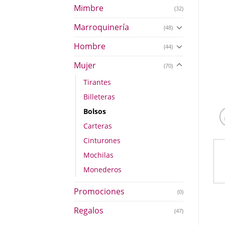
Mimbre
(32)
Marroquinería
(48)
Hombre
(44)
Mujer
(70)
Tirantes
Billeteras
Bolsos
Carteras
Cinturones
Mochilas
Monederos
Promociones
(0)
Regalos
(47)