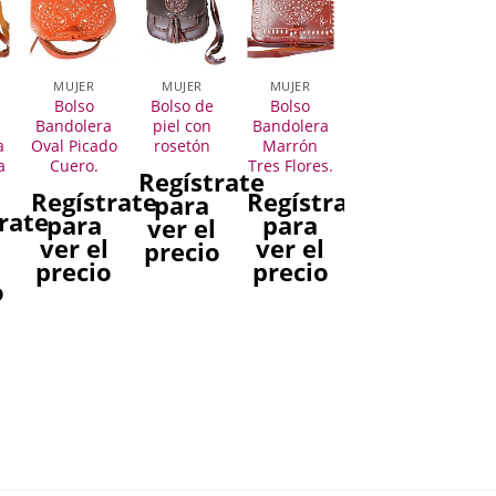
MUJER
MUJER
MUJER
Bolso
Bolso de
Bolso
Bandolera
piel con
Bandolera
a
Oval Picado
rosetón
Marrón
a
Cuero.
Tres Flores.
Regístrate
Regístrate
Regístrate
para
rate
para
para
ver el
ver el
ver el
precio
l
precio
precio
o