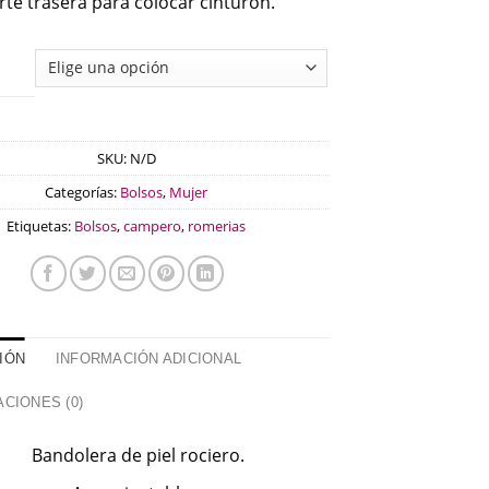
rte trasera para colocar cinturón.
SKU:
N/D
Categorías:
Bolsos
,
Mujer
Etiquetas:
Bolsos
,
campero
,
romerias
IÓN
INFORMACIÓN ADICIONAL
CIONES (0)
Bandolera de piel rociero.