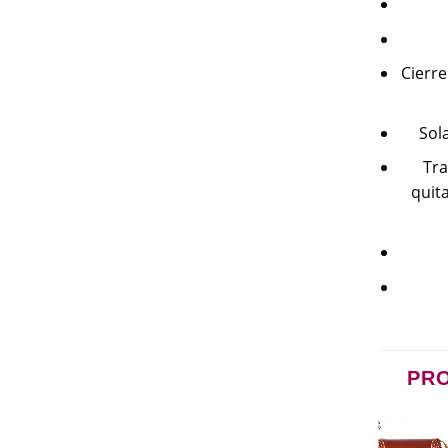
Cierr
Sol
Tra
quita
PR