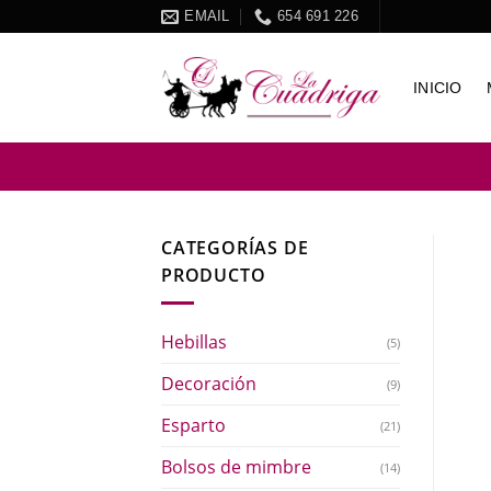
Skip
EMAIL
654 691 226
to
content
INICIO
CATEGORÍAS DE
PRODUCTO
Hebillas
(5)
Decoración
(9)
Esparto
(21)
Bolsos de mimbre
(14)