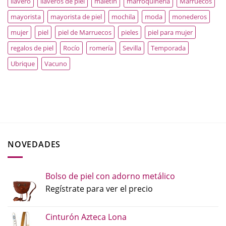
llavero
llaveros de piel
maletín
marroquinería
Marruecos
mayorista
mayorista de piel
mochila
moda
monederos
mujer
piel
piel de Marruecos
pieles
piel para mujer
regalos de piel
Rocío
romería
Sevilla
Temporada
Ubrique
Vacuno
NOVEDADES
Bolso de piel con adorno metálico
Regístrate para ver el precio
Cinturón Azteca Lona