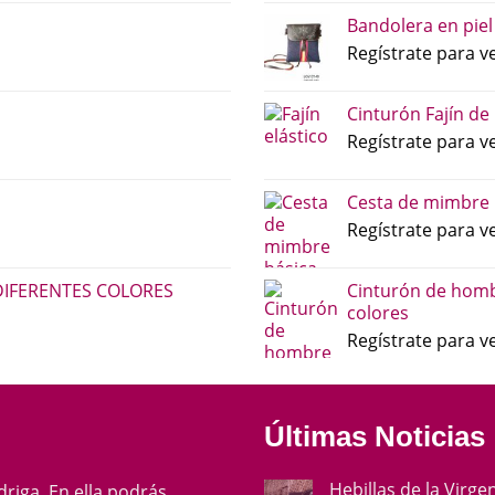
Bandolera en piel
Regístrate para ve
Cinturón Fajín de
Regístrate para ve
Cesta de mimbre 
Regístrate para ve
DIFERENTES COLORES
Cinturón de homb
colores
Regístrate para ve
Últimas Noticias
Hebillas de la Virge
ádriga. En ella podrás