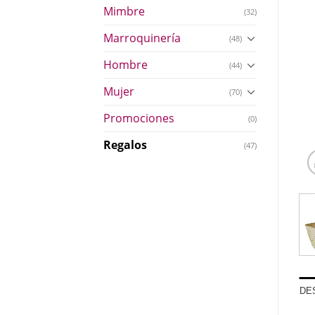
Mimbre
(32)
Marroquinería
(48)
Hombre
(44)
Mujer
(70)
Promociones
(0)
Regalos
(47)
DE