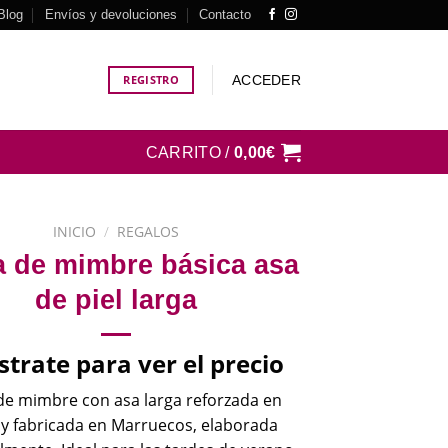
Blog
Envíos y devoluciones
Contacto
ACCEDER
REGISTRO
CARRITO /
0,00
€
INICIO
/
REGALOS
a de mimbre básica asa
de piel larga
strate para ver el precio
de mimbre con asa larga reforzada en
 y fabricada en Marruecos, elaborada