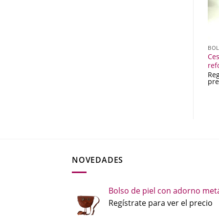
ESPARTO
MUJER
BOL
Lámpara de esparto
Bandolera en piel picada
Ces
ovalada mediana
con solapa
ref
Regístrate para ver el
Regístrate para ver el
Reg
precio
precio
pre
NOVEDADES
Bolso de piel con adorno metá
Regístrate para ver el precio