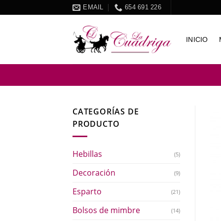
Skip
EMAIL
654 691 226
to
content
INICIO
CATEGORÍAS DE
PRODUCTO
Hebillas
(5)
Decoración
(9)
Esparto
(21)
Bolsos de mimbre
(14)