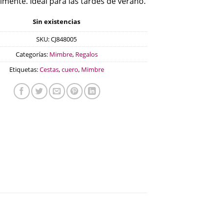
lmente. Ideal para las tardes de verano.
Sin existencias
SKU:
CJ848005
Categorías:
Mimbre
,
Regalos
Etiquetas:
Cestas
,
cuero
,
Mimbre