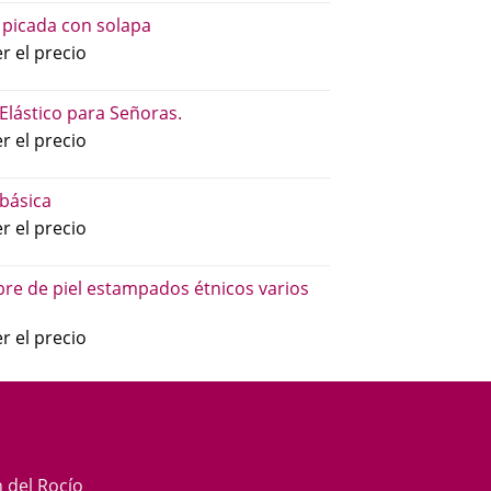
 picada con solapa
r el precio
 Elástico para Señoras.
r el precio
básica
r el precio
re de piel estampados étnicos varios
r el precio
n del Rocío