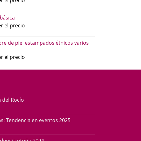
r el precio
básica
r el precio
re de piel estampados étnicos varios
r el precio
n del Rocío
s: Tendencia en eventos 2025
ndencia otoño 2024