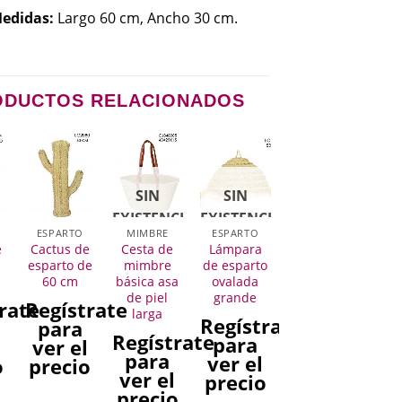
edidas:
Largo 60 cm, Ancho 30 cm.
ODUCTOS RELACIONADOS
SIN
SIN
EXISTENCIAS
EXISTENCIAS
ESPARTO
MIMBRE
ESPARTO
e
Cactus de
Cesta de
Lámpara
1
esparto de
mimbre
de esparto
60 cm
básica asa
ovalada
de piel
grande
rate
Regístrate
larga
Regístrate
para
Regístrate
para
l
ver el
para
ver el
o
precio
ver el
precio
precio