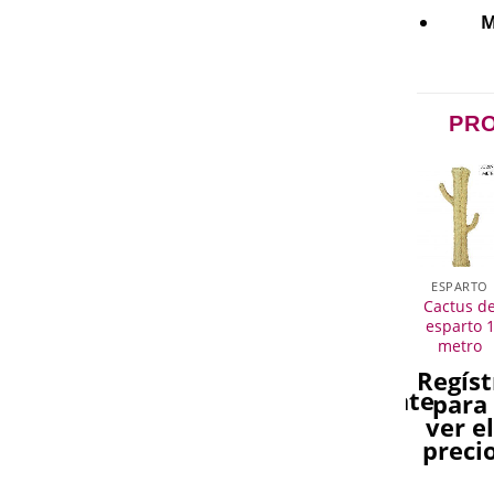
M
PR
SIN
XISTENCIAS
MIMBRE
ESPARTO
ESPARTO
MIMBRE
ESPARTO
uego de 3
Espejo de
Cesta de
Cesta de
Cactus d
cestas
esparto
esparto
mimbre
esparto 
mimbre
corazón
grande
asa larga
metro
pequeño
grande
egístrate
Regístrate
Regíst
Regístrate
Regístrate
para
para
para
para
para
ver el
ver el
ver e
ver el
ver el
precio
precio
preci
precio
precio