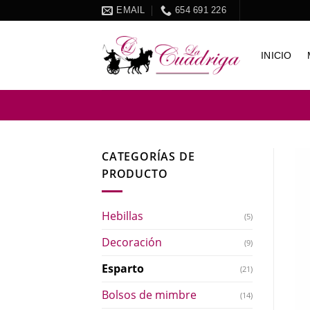
Skip
EMAIL
654 691 226
to
content
INICIO
CATEGORÍAS DE
PRODUCTO
Hebillas
(5)
Decoración
(9)
Esparto
(21)
Bolsos de mimbre
(14)