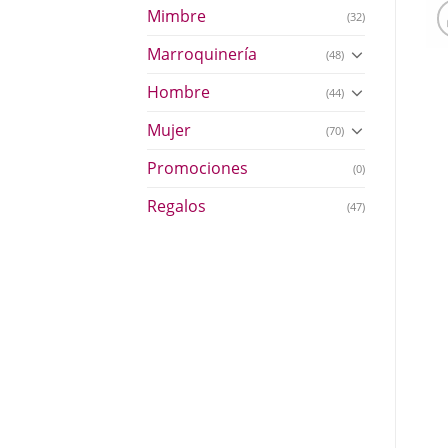
Mimbre
(32)
Marroquinería
(48)
Hombre
(44)
Mujer
(70)
Promociones
(0)
Regalos
(47)