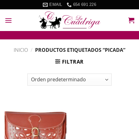
Skip
EMAIL
654 691 226
to
content
INICIO
/
PRODUCTOS ETIQUETADOS “PICADA”
FILTRAR